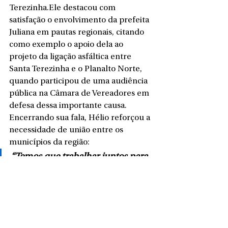
Terezinha.Ele destacou com 
satisfação o envolvimento da prefeita 
Juliana em pautas regionais, citando 
como exemplo o apoio dela ao 
projeto da ligação asfáltica entre 
Santa Terezinha e o Planalto Norte, 
quando participou de uma audiência 
pública na Câmara de Vereadores em 
defesa dessa importante causa.
Encerrando sua fala, Hélio reforçou a 
necessidade de união entre os 
municípios da região:
“Temos que trabalhar juntos para 
que o Planalto Norte volte a ser 
ouvido e respeitado em 
Florianópolis. Juliana representa 
essa nova geração de lideranças 
que sabem de onde vieram e 
lutam por onde vivem.”