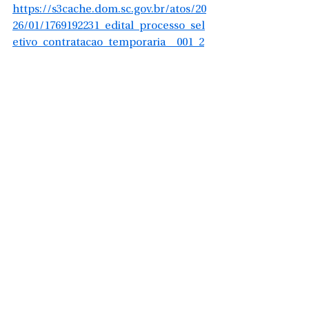
https://s3cache.dom.sc.gov.br/atos/20
26/01/1769192231_edital_processo_sel
etivo_contratacao_temporaria__001_2
026.docx_extrato.pdf
Ver tudo
Posts recentes