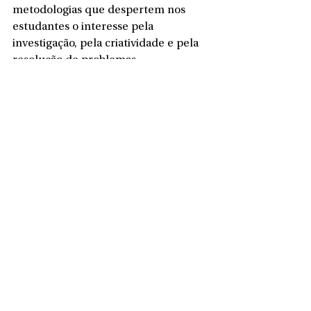
metodologias que despertem nos 
estudantes o interesse pela 
investigação, pela criatividade e pela 
resolução de problemas.
Dionei Mendes
Assessoria de Imprensa
Prefeitura de São Bento do Sul
Ver tudo
Posts recentes