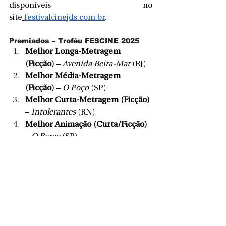
disponíveis no 
site
festivalcinejds.com.br
.
Premiados – Troféu FESCINE 2025
Melhor Longa-Metragem 
(Ficção)
 – 
Avenida Beira-Mar
 (RJ)
Melhor Média-Metragem 
(Ficção)
 – 
O Poço
 (SP)
Melhor Curta-Metragem (Ficção)
– 
Intolerantes
 (RN)
Melhor Animação (Curta/Ficção)
– 
O Barco
 (SP)
Melhor Documentário (Longa)
 – 
Aldo Baldin – Uma Vida pela 
Música
 (SC)
Melhor Direção
 – Rodrigo 
Campos (
Nunca Estarei Lá
, SP)
Melhor Ator
 – Eduardo Gorck 
(
Inflamável
, DF)