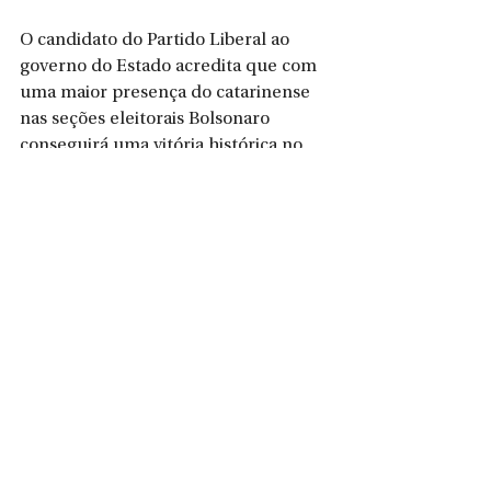
O candidato do Partido Liberal ao 
governo do Estado acredita que com 
uma maior presença do catarinense 
nas seções eleitorais Bolsonaro 
conseguirá uma vitória histórica no 
estado para superar Lula na corrida 
pelo Palácio do Planalto. Após o 
evento, Bolsonaro embarcou para o 
Rio Grande do Sul, onde também se 
encontrará com prefeitos gaúchos na 
cidade de Pelotas.
Contatos da assessoriaEmail: 
comunicacaojorginhomello@gmail.co
m