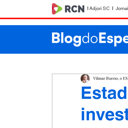
|
Adjori SC
|
Jorna
Vilmar Bueno, o 
Estad
inves