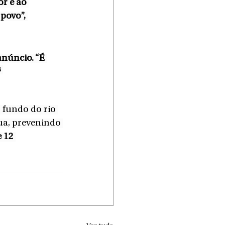
r e ao 
povo”, 
núncio. “É 
 
 fundo do rio 
ua, prevenindo 
 12 