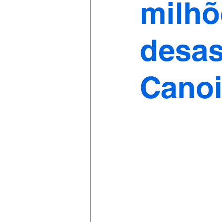
milhõ
desas
Cano