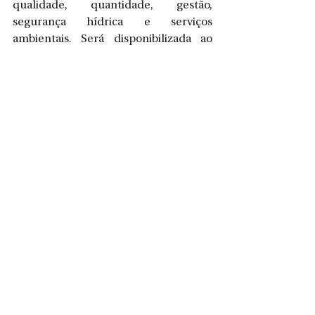
qualidade, quantidade, gestão, 
segurança hídrica e serviços 
ambientais. Será disponibilizada ao 
município planilha para 
acompanhamento das metas.
O evento contou com a presença da 
presidente da Câmara de Vereadores, 
Zuleica Voltolini, Vereador Darlan 
André Guliani, Diretora do 
Departamento de Meio Ambiente 
Viviane Buttelbrun e da Bióloga Leda 
Maria Veber.
Fotos: Giancarlo Perretto
Assessoria de Imprensa
Prefeitura de São Bento do Sul