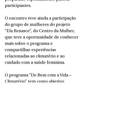
participantes.
O encontro teve ainda a participação 
do grupo de mulheres do projeto 
“Ela Renasce”, do Centro da Mulher, 
que teve a oportunidade de conhecer 
mais sobre o programa e 
compartilhar experiências 
relacionadas ao climatério e ao 
cuidado com a saúde feminina.
O programa “De Bem com a Vida – 
Climatério” tem como objetivo 
oferecer apoio, informação e 
acolhimento às mulheres durante o 
climatério, etapa marcada por 
alterações hormonais que podem 
provocar sintomas capazes de 