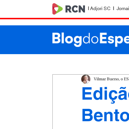
|
Adjori SC
|
Jorna
Vilmar Bueno, o 
Ediçã
Bent