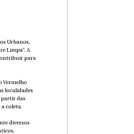
ços Urbanos, 
e Limpa”. A 
ontribuir para 
io Vermelho 
s localidades 
partir das 
a coleta.
te diversos 
ticos, 