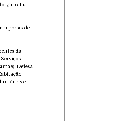
o, garrafas, 
nem podas de 
rentes da 
 Serviços 
amae), Defesa 
Habitação 
luntários e 