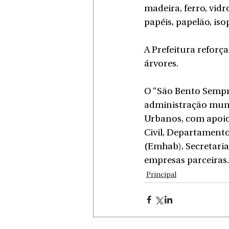
madeira, ferro, vidr
papéis, papelão, isop
A Prefeitura reforç
árvores.
O “São Bento Sempr
administração munic
Urbanos, com apoio
Civil, Departament
(Emhab), Secretaria
empresas parceiras.
Principal