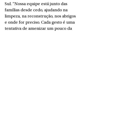
Sul. “Nossa equipe está junto das 
famílias desde cedo, ajudando na 
limpeza, na reconstrução, nos abrigos 
e onde for preciso. Cada gesto é uma 
tentativa de amenizar um pouco da 
dor de quem perdeu tanto”, destacou 
a prefeita.
Ver tudo
Posts recentes