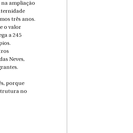
s na ampliação 
aternidade 
mos três anos. 
e o valor 
ega a 245 
ios. 
ros 
das Neves, 
grantes.
s, porque 
trutura no 