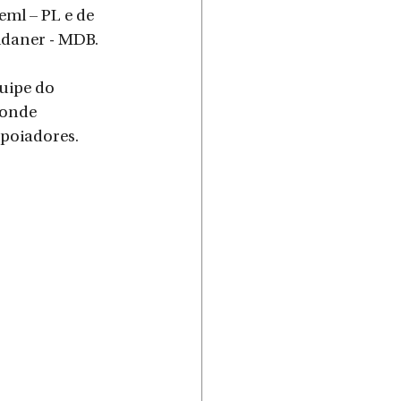
eml – PL e de 
ldaner - MDB.
uipe do 
 onde 
poiadores.  