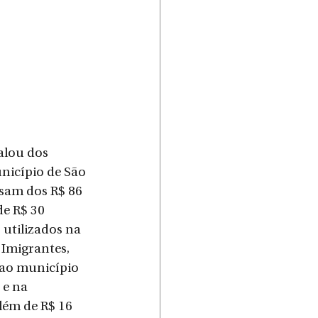
alou dos 
nicípio de São 
sam dos R$ 86 
de R$ 30 
 utilizados na 
Imigrantes, 
 ao município 
e na 
ém de R$ 16 