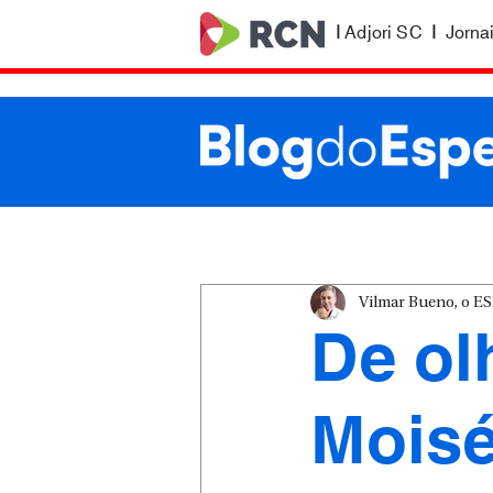
|
Adjori SC
|
Jorna
Vilmar Bueno, o 
De ol
Moisé