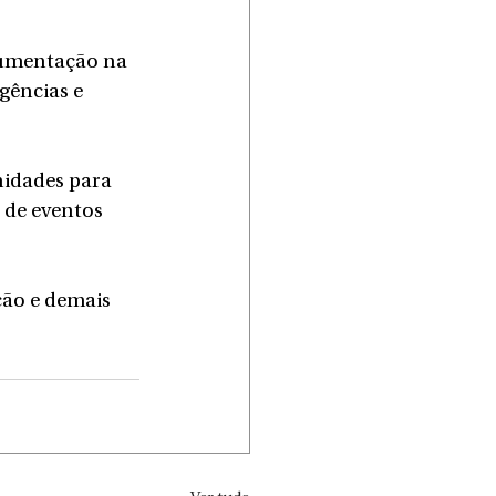
cumentação na 
gências e 
nidades para 
 de eventos 
ção e demais 