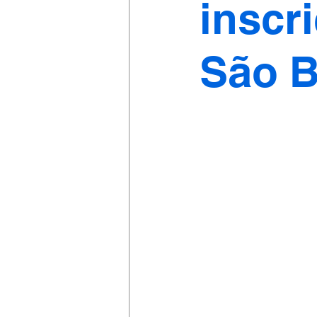
inscr
São B