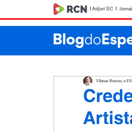
|
Adjori SC
|
Jorna
Vilmar Bueno, o 
Crede
Artis