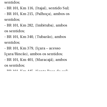
sentidos;
- BR 101, Km 116, (Itajaí), sentido Sul;
- BR 101, Km 215, (Palhoça), ambos os 
sentidos;
- BR 101, Km 282, (Imbituba), ambos 
os sentidos;
- BR 101, Km 340, (Tubarão), ambos 
sentidos;
- BR 101, Km 379, (Içara – acesso 
Içara/Rincão), ambos os sentidos;
- BR 101, Km 401, (Maracajá), ambos 
os sentidos;
- BR 101, Km 445, (Santa Rosa do sul), 
ambos os sentidos;
- BR 116, Km 7, (Mafra), ambos os 
sentidos;
- BR 153, Km 97, (Trevo Irani) Parcial, 
ambos os sentidos;
- BR-280, Km 55, (Guaramirim) ambos 