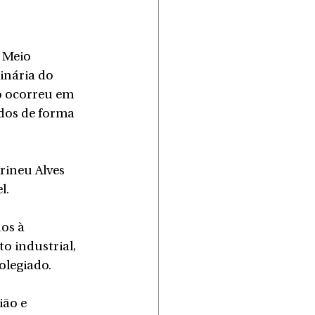
 Meio 
nária do 
 ocorreu em 
dos de forma 
rineu Alves 
l.
os à 
o industrial, 
olegiado.
ão e 