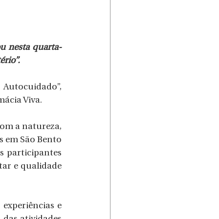
ou nesta quarta-
ério”.
utocuidado”, 
mácia Viva.
om a natureza, 
s em São Bento 
s participantes 
ar e qualidade 
xperiências e 