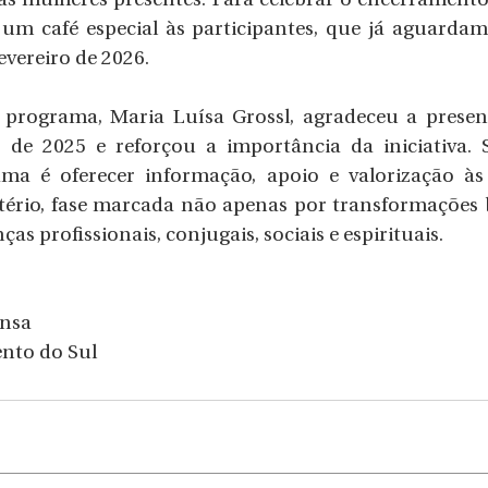
s mulheres presentes. Para celebrar o encerramento 
 um café especial às participantes, que já aguardam
fevereiro de 2026.
programa, Maria Luísa Grossl, agradeceu a presenç
de 2025 e reforçou a importância da iniciativa. S
ama é oferecer informação, apoio e valorização às
tério, fase marcada não apenas por transformações b
 profissionais, conjugais, sociais e espirituais.
ensa
ento do Sul