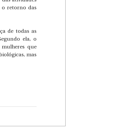
das atividades 
 o retorno das 
a de todas as 
egundo ela, o 
 mulheres que 
iológicas, mas 