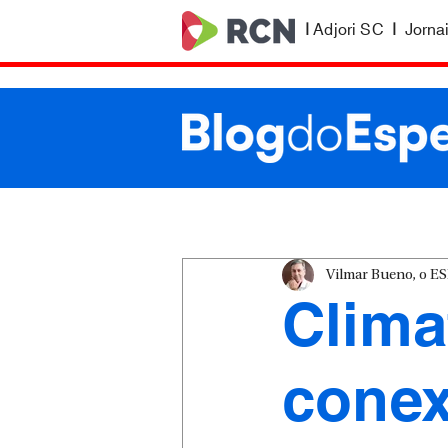
|
Adjori SC
|
Jorna
Vilmar Bueno, o 
Clima
conex