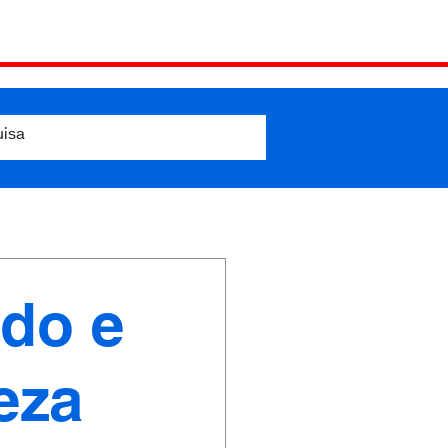
ado e
eza