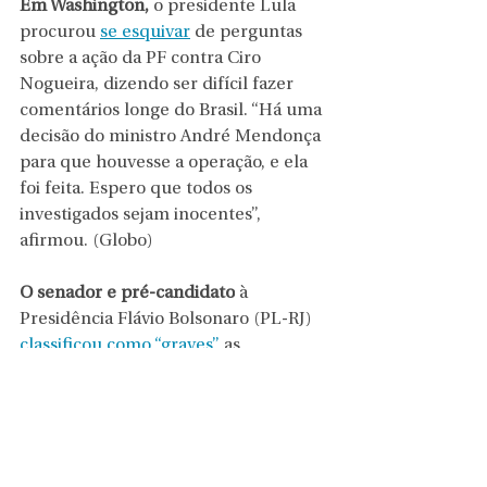
Em Washington,
 o presidente Lula 
procurou 
se esquivar
 de perguntas 
sobre a ação da PF contra Ciro 
Nogueira, dizendo ser difícil fazer 
comentários longe do Brasil. “Há uma 
decisão do ministro André Mendonça 
para que houvesse a operação, e ela 
foi feita. Espero que todos os 
investigados sejam inocentes”, 
afirmou. (Globo)
O senador e pré-candidato
 à 
Presidência Flávio Bolsonaro (PL-RJ) 
classificou como “graves”
 as 
informações reveladas pela operação 
da Polícia Federal, sem citar 
nominalmente o senador Ciro 
Nogueira, ex-ministro e um dos 
principais aliados de seu pai, Jair 