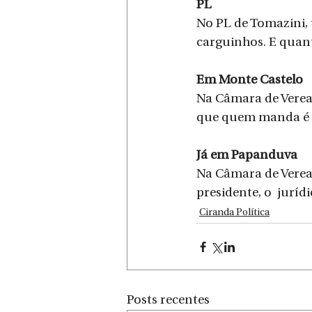
PL
No PL de Tomazini,
carguinhos. E quant
Em Monte Castelo
Na Câmara de Veread
que quem manda é o
Já em Papanduva
Na Câmara de Verea
presidente, o  juríd
Ciranda Política
Posts recentes