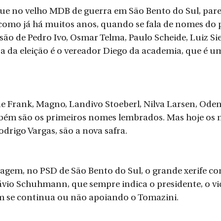
ue no velho MDB de guerra em São Bento do Sul, pare
como já há muitos anos, quando se fala de nomes do p
o de Pedro Ivo, Osmar Telma, Paulo Scheide, Luiz Siev
a da eleição​ é o vereador Diego da academia, ​que é u
e Frank, Magno, Landivo Stoeberl, Nilva Larsen, Odeni
bém são os primeiros nomes lembrados. Mas hoje os 
Rodrigo Vargas, são a nova safra.
agem, no PSD de São Bento do Sul, o grande xerife co
Flávio Schuhmann, que sempre indica o presidente, o vi
se continua ou não apoiando o Tomazini.  