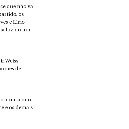
ce que não vai 
artido, os 
es e Lírio 
ma luz no fim 
r Weiss, 
nomes de 
ntinua sendo 
ce e os demais 