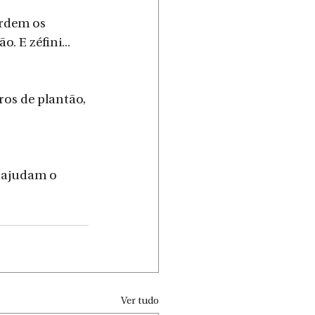
rdem os 
. E zéfini...
os de plantão, 
 ajudam o 
Ver tudo