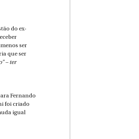
stão do ex-
eceber 
 menos ser 
ria que ser 
 – ter 
para Fernando 
i foi criado 
uda igual 