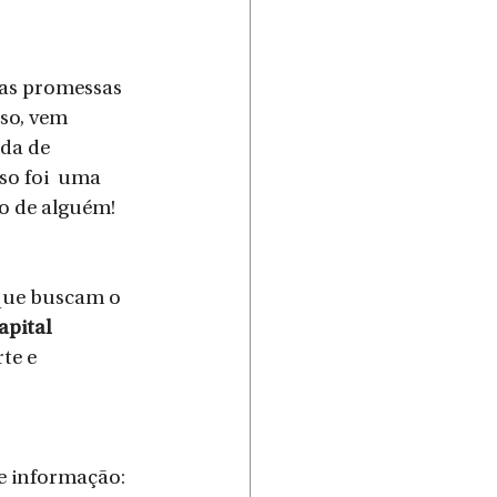
 as promessas 
so, vem 
da de 
o foi  uma 
do de alguém!
 que buscam o 
pital 
te e 
te informação: