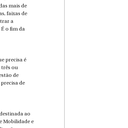
das mais de 
, faixas de 
rar a 
 É o fim da 
e precisa é 
 três ou 
stão de 
precisa de 
 destinada ao 
e Mobilidade e 