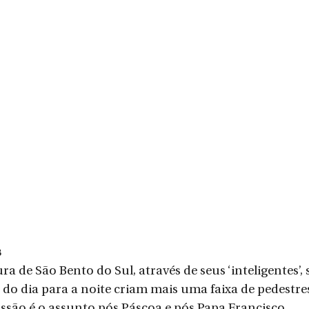
s
ra de São Bento do Sul, através de seus ‘inteligentes
 do dia para a noite criam mais uma faixa de pedestre
cussão é o assunto pós Páscoa e pós Papa Francisco.