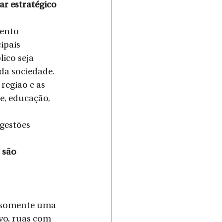
r estratégico 
ento 
ipais 
ico seja 
 da sociedade.
região e as 
, educação, 
gestões 
 são 
e somente uma 
vo, ruas com 