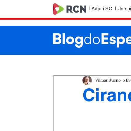
|
Adjori SC
|
Jorna
Vilmar Bueno, o 
Ciran