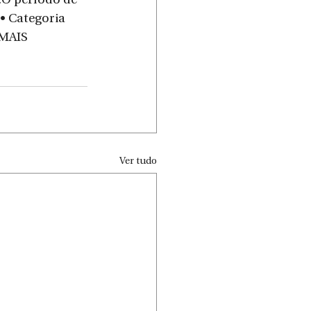
O período de 
;• Categoria 
 MAIS 
Ver tudo