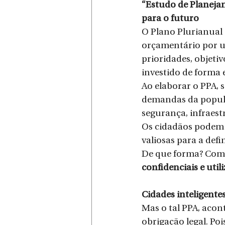
“Estudo de Planejam
para o futuro
O Plano Plurianual
orçamentário por um
prioridades, objeti
investido de forma 
Ao elaborar o PPA, s
demandas da popula
segurança, infraes
Os cidadãos podem 
valiosas para a def
De que forma? Compa
confidenciais e util
Cidades inteligentes
Mas o tal PPA, acon
obrigação legal. Po