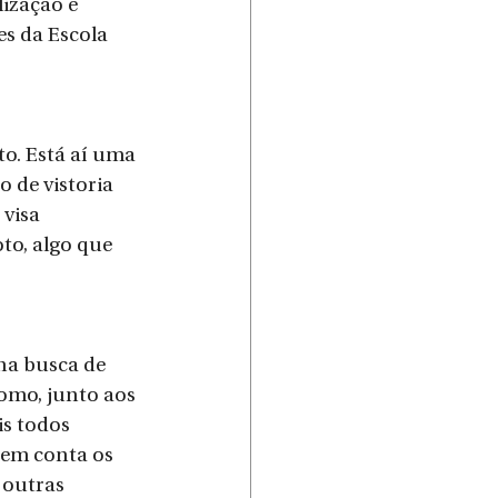
ização e 
s da Escola 
o. Está aí uma 
 de vistoria 
visa 
to, algo que 
na busca de 
omo, junto aos 
is todos 
em conta os 
 outras 