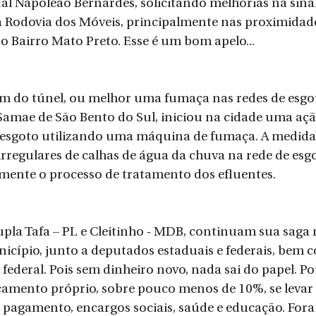
l Napoleão Bernardes, solicitando melhorias na sinal
a Rodovia dos Móveis, principalmente nas proximidade
o Bairro Mato Preto. Esse é um bom apelo...
im do túnel, ou melhor uma fumaça nas redes de esgot
 Samae de São Bento do Sul, iniciou na cidade uma ação
 esgoto utilizando uma máquina de fumaça. A medida 
 irregulares de calhas de água da chuva na rede de esgo
ente o processo de tratamento dos efluentes.
la Tafa – PL e Cleitinho - MDB, continuam sua saga 
icípio, junto a deputados estaduais e federais, bem c
federal. Pois sem dinheiro novo, nada sai do papel. Po
amento próprio, sobre pouco menos de 10%, se levar 
 pagamento, encargos sociais, saúde e educação. Fora