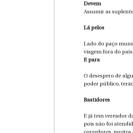
Devem
Assumir as suplente
Lá pelos
Lado do paço munici
viagem fora do país
E para
O desespero de alg
poder público, terã
Bastidores
E já tem vereador d
pois não foi atendi
corredores, muitos d