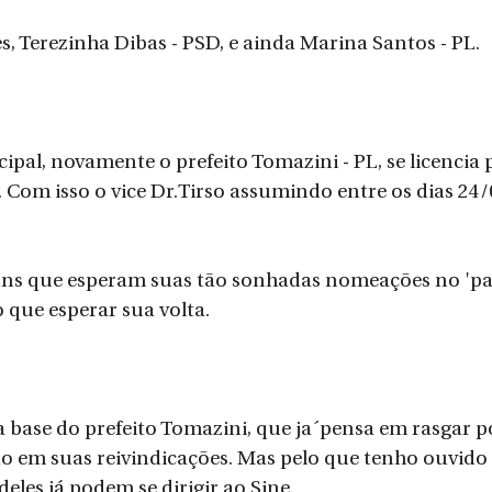
s, Terezinha Dibas - PSD, e ainda Marina Santos - PL. 
pal, novamente o prefeito Tomazini - PL, se licencia
. Com isso o vice Dr.Tirso assumindo entre os dias 24/
uns que esperam suas tão sonhadas nomeações no 'par
o que esperar sua volta.
a base do prefeito Tomazini, que ja´pensa em rasgar p
do em suas reivindicações. Mas pelo que tenho ouvido 
eles já podem se dirigir ao Sine.