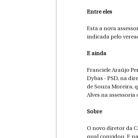
Entre eles
Esta a nova assesso
indicada pelo vere
E ainda
Franciele Araújo Pe
Dybas - PSD, na dir
de Souza Moreira, q
Alves na assessoria 
Sobre
O novo diretor da 
qual convidou.​ E na