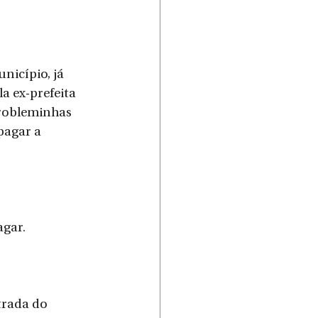
nicípio, já 
a ex-prefeita 
probleminhas 
agar a 
agar.
trada do 