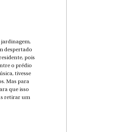
 jardinagem, 
em despertado 
esidente, pois 
ntre o prédio 
sica, tivesse 
s. Mas para 
ara que isso 
s retirar um 