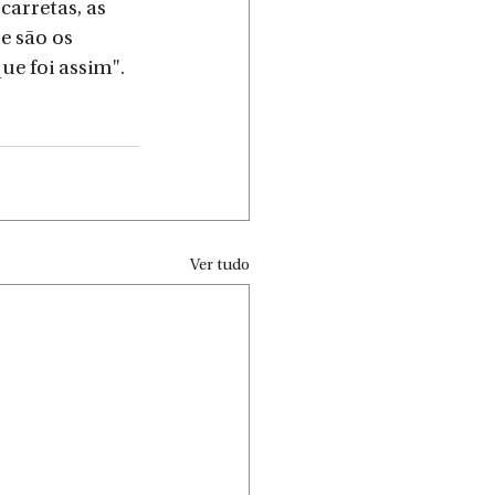
arretas, as 
e são os 
ue foi assim". 
Ver tudo