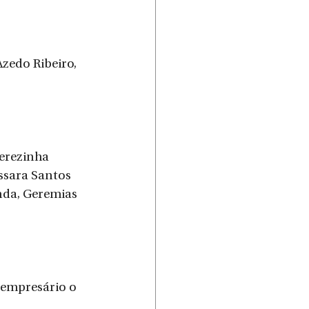
zedo Ribeiro, 
erezinha 
ssara Santos 
nda, Geremias 
 empresário o 