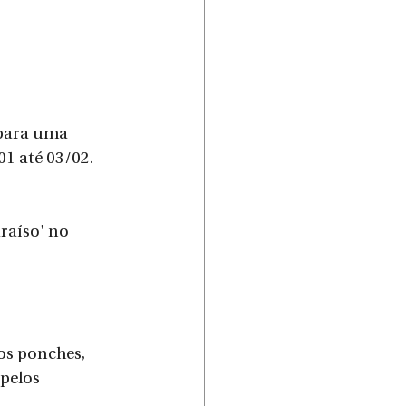
 para uma 
01 até 03/02.
aíso' no 
os ponches, 
pelos 