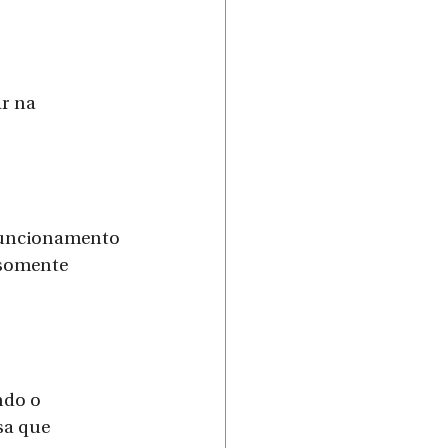
r na 
funcionamento 
 somente 
ndo o 
sa que 