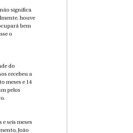
ão significa 
almente, houve 
ocupará bem 
sse o 
ade do 
os recebeu a 
to meses e 14 
um pelos 
o.
e seis meses 
amento, João 