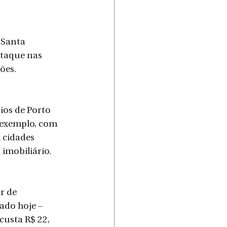
 Santa 
staque nas 
ões.
ios de Porto 
 exemplo, com 
 cidades 
imobiliário.
r de 
do hoje – 
usta R$ 22, 