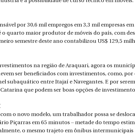
dústria e a possibilidade de curso técnico em móveis.
nsável por 30,6 mil empregos em 3,3 mil empresas em
é o quarto maior produtor de móveis do país, com de
meiro semestre deste ano contabilizou US$ 129,5 milh
nvestimentos na região de Araquari, agora os municíp
devem ser beneficiados com investimentos, como, por
el subaquático entre Itajaí e Navegantes. E por serem
 Catarina que podem ser boas opções de investimento 
I
, com o novo modelo, um trabalhador possa se desloca
rio Piçarras em 65 minutos – metade do tempo estima
lmente, o mesmo trajeto em ônibus intermunicipais c