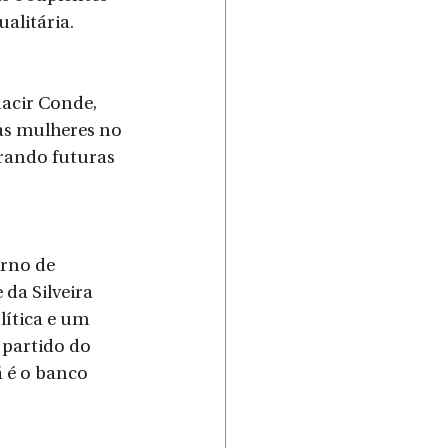
alitária. 
acir Conde, 
das mulheres no 
irando futuras 
rno de 
da Silveira 
lítica e um 
 partido do 
 é o banco 