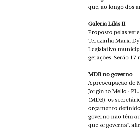
que, ao longo dos a
Galeria Lilás II
Proposto pelas vere
Terezinha Maria Dyba
Legislativo municip
gerações. Serão 17 
MDB no governo
A preocupação do M
Jorginho Mello - PL
(MDB), os secretári
orçamento definido 
governo não têm au
que se governa”, af