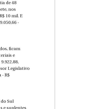
ia de 48 
te, nos 
$ 10 mil. E 
9.050,66 - 
dos, ficam 
eriais e 
 9.922,88, 
ssor Legislativo 
- R$   
 do Sul 
 e suplentes 