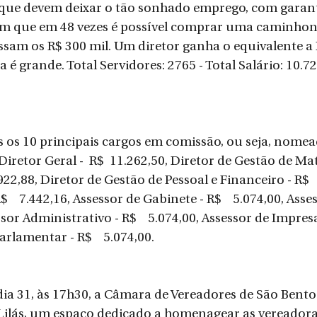
que devem deixar o tão sonhado emprego, com garant
em que em 48 vezes é possível comprar uma caminhone
ssam os R$ 300 mil. Um diretor ganha o equivalente a R
a é grande. Total Servidores: 2765 - Total Salário: 10.72
is os 10 principais cargos em comissão, ou seja, nomea
Diretor Geral -  R$  11.262,50, Diretor de Gestão de Mat
922,88, Diretor de Gestão de Pessoal e Financeiro - R$   
$    7.442,16, Assessor de Gabinete - R$    5.074,00, Asse
essor Administrativo - R$    5.074,00, Assessor de Impresa 
arlamentar - R$    5.074,00.
 dia 31, às 17h30, a Câmara de Vereadores de São Bento
Lilás, um espaço dedicado a homenagear as vereadoras