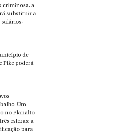
 criminosa, a 
á substituir a 
salários-
unicípio de 
e Pike poderá 
ovos 
abalho. Um 
o no Planalto 
ês esferas: a 
ificação para 