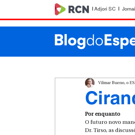
|
Adjori SC
|
Jorna
Vilmar Bueno, o 
Ciran
Por enquanto
O futuro novo manda
Dr. Tirso, as discu