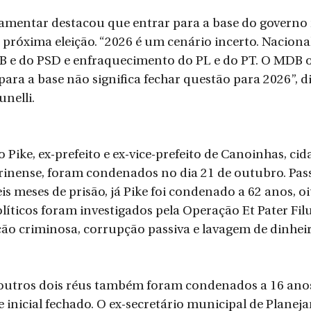
amentar destacou que entrar para a base do governo n
próxima eleição. “2026 é um cenário incerto. Nacion
 e do PSD e enfraquecimento do PL e do PT. O MDB 
para a base não significa fechar questão para 2026”, di
nelli.
 Pike, ex-prefeito e ex-vice-prefeito de Canoinhas, cid
rinense, foram condenados no dia 21 de outubro. Pass
is meses de prisão, já Pike foi condenado a 62 anos, oi
olíticos foram investigados pela Operação Et Pater Fil
ão criminosa, corrupção passiva e lavagem de dinheir
 outros dois réus também foram condenados a 16 anos 
e inicial fechado. O ex-secretário municipal de Planej