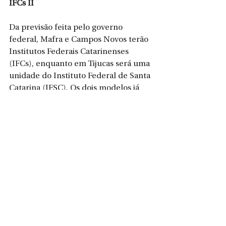
IFCs II
Da previsão feita pelo governo 
federal, Mafra e Campos Novos terão 
Institutos Federais Catarinenses 
(IFCs), enquanto em Tijucas será uma 
unidade do Instituto Federal de Santa 
Catarina (IFSC). Os dois modelos já 
existem em outras regiões do Estado. 
A perspectiva é de que cada 
estrutura tenha de 1 mil a 1,5 mil 
alunos. Esta é a média atual dos 
institutos federais.