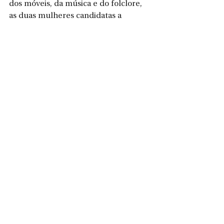
dos móveis, da música e do folclore, 
as duas mulheres candidatas a 
deputada estadual, Carla Hofmann – 
PSD, Suzana Teles - PSDB e Paulo 
Zwiefka - UB, estão na rua em busca 
de apoio. No caso do ex-prefeito 
Magno Bollman – PP, que também 
está na disputa, nada de notícias, 
nem de bastidores. 
Mas ainda
Estão na disputa, Mario Pereira – DC, 
Fernando Torquato – Novo e Lourival 
Castilho – PTB. Mas ainda estão um 
pouco quietos, mas devem ir para a 
rua ou para a internet depois do dia 
16. 