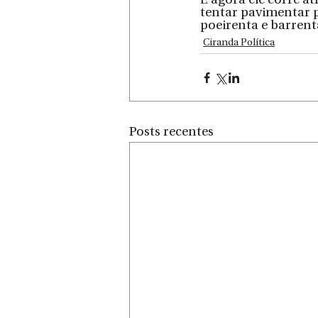
E agora ele corre a
tentar pavimentar p
poeirenta e barrent
Ciranda Política
Posts recentes