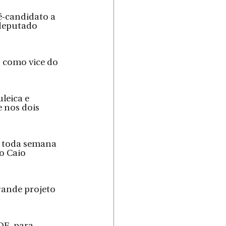
-candidato a 
deputado 
como vice do 
leica e 
 nos dois 
, toda semana 
o Caio 
rande projeto 