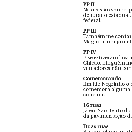
PP II
Na ocasião soube q
deputado estadual.
federal.
PP III
Também me contaram
Magno, é um projeto
PP IV
E se estiveram lava
Chicão, ninguém me
vereadores não co
Comemorando
Em Rio Negrinho o e
comemora alguma de
concluir.
16 ruas
Já em São Bento do S
da pavimentação das
Duas ruas 