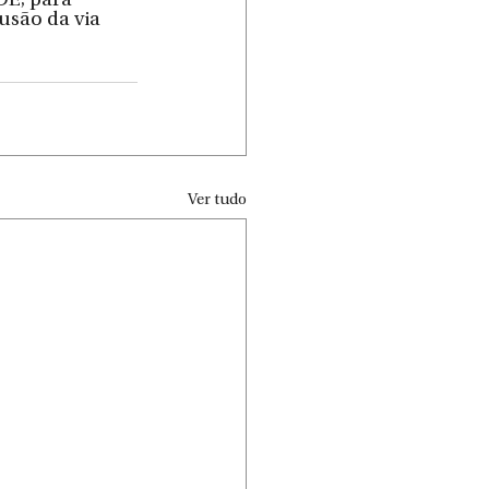
DE, para 
usão da via 
Ver tudo