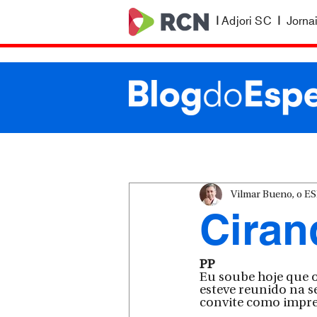
|
Adjori SC
|
Jorna
Vilmar Bueno, o 
Ciran
PP
Eu soube hoje que o
esteve reunido na s
convite como impre