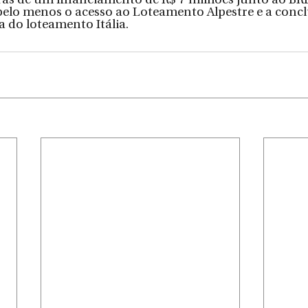
trás de um financiamento de R$ 7 milhões junto ao BR
elo menos o acesso ao Loteamento Alpestre e a concl
a do loteamento Itália. 