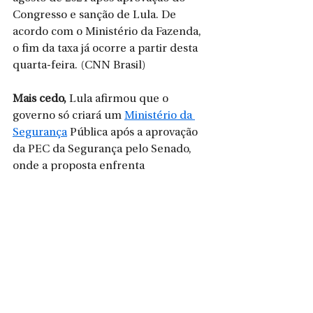
Congresso e sanção de Lula. De 
acordo com o Ministério da Fazenda, 
o fim da taxa já ocorre a partir desta 
quarta-feira. (CNN Brasil)
Mais cedo, 
Lula afirmou que o 
governo só criará um 
Ministério da 
Segurança
 Pública após a aprovação 
da PEC da Segurança pelo Senado, 
onde a proposta enfrenta 
dificuldades para avançar. A 
declaração foi feita durante o 
lançamento do programa “Brasil 
Contra o Crime Organizado”, iniciativa 
do governo federal voltada ao 
combate às facções criminosas, 
lavagem de dinheiro e tráfico de 
armas. (g1)