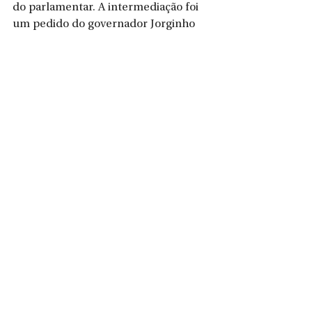
do parlamentar. A intermediação foi 
um pedido do governador Jorginho 
Mello que, de olho em 2026, não quer 
Adriano Silva atrapalhando a sua 
reeleição. 
Peixer é próximo da família Silva e 
pretende fazer da aproximação um 
ganho eleitoral. “Não podemos correr 
o risco de ficar em lados opostos. A 
direita tem que andar unida e sei que 
esse é o desejo do prefeito Adriano”, 
respondeu o deputado na noite de 
domingo. 
PSD assiste de camarote 
Quem assiste tudo atentamente é o 
PSD. O prefeito de Chapecó, João 
Rodrigues, pré-candidato ao governo 