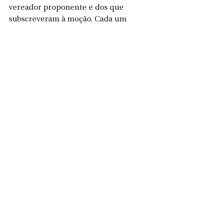
vereador proponente e dos que 
subscreveram à moção. Cada um 
pôde ir à tribuna agradecer e contar 
um pouco da trajetória da entidade. 
O evento foi transmitido ao vivo pelas 
redes sociais da Câmara Municipal. É 
possível assisti-lo através do canal 
cmvsbs, no YouTube, ou pelo Câmara 
de Vereadores de São Bento do Sul, 
no Facebook.
Ver tudo
Posts recentes