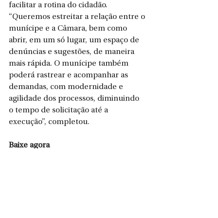
facilitar a rotina do cidadão. 
“Queremos estreitar a relação entre o 
munícipe e a Câmara, bem como 
abrir, em um só lugar, um espaço de 
denúncias e sugestões, de maneira 
mais rápida. O munícipe também 
poderá rastrear e acompanhar as 
demandas, com modernidade e 
agilidade dos processos, diminuindo 
o tempo de solicitação até a 
execução”, completou.
Baixe agora
Para facilitar o acesso, a Câmara 
Municipal centralizou os links que 
dão acesso às lojas da Apple Store e 
Google Play. Para baixar o aplicativo 
‘Câmara de São Bento do Sul’, basta 
acessar o endereço 