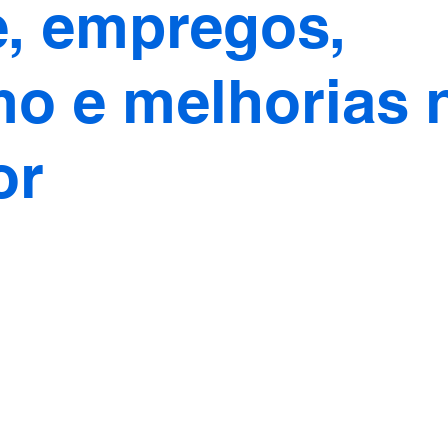
, empregos,
mo e melhorias 
or