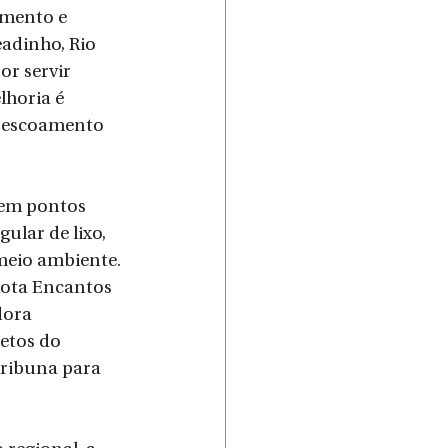
mento e 
adinho, Rio 
r servir 
horia é 
o escoamento 
 em pontos 
ular de lixo, 
meio ambiente.
Rota Encantos 
dora 
etos do 
tribuna para 