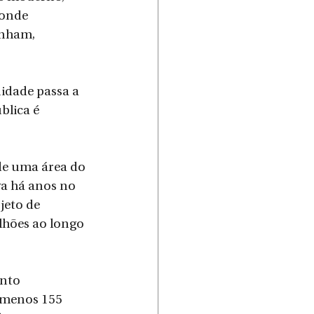
 onde 
anham, 
idade passa a 
lica é 
e uma área do 
va há anos no 
jeto de 
lhões ao longo 
nto 
 menos 155 