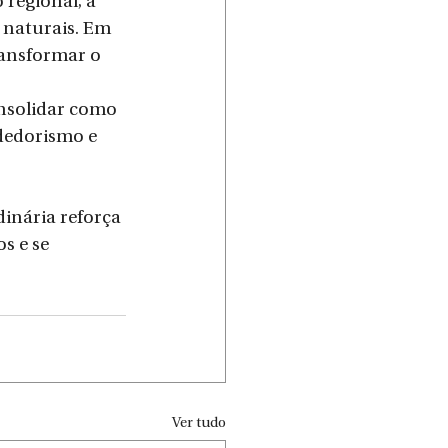
regional, a 
 naturais. Em 
ansformar o 
nsolidar como 
dedorismo e 
inária reforça 
 e se 
Ver tudo