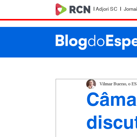
|
Adjori SC
|
Jorna
Vilmar Bueno, o 
Câma
discu