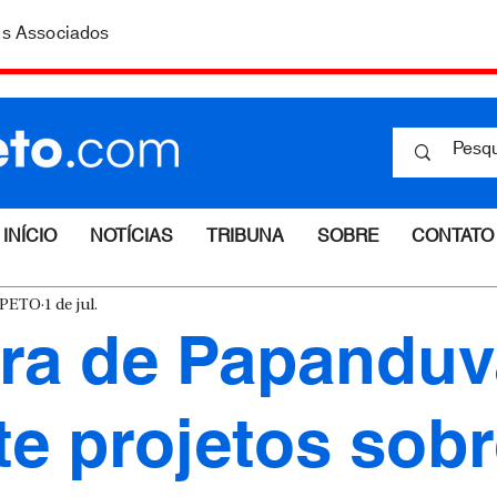
is Associados
INÍCIO
NOTÍCIAS
TRIBUNA
SOBRE
CONTATO
ESPETO
1 de jul.
ra de Papanduv
te projetos sob