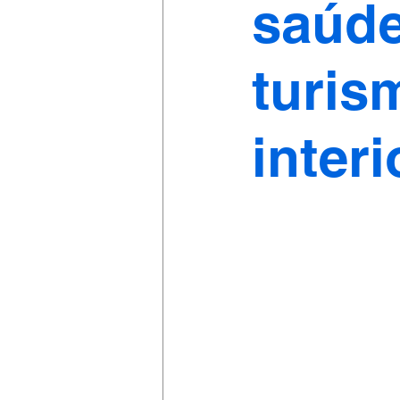
saúde
turis
interi