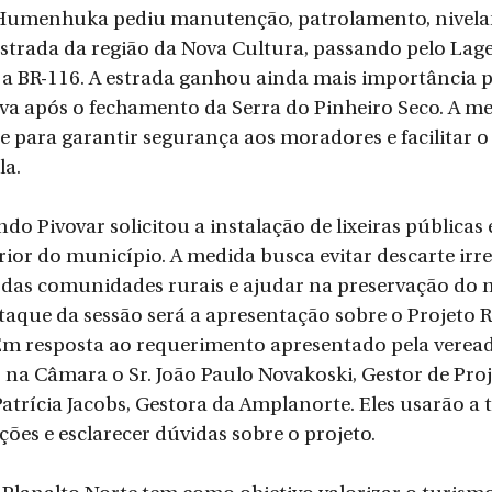
 Humenhuka pediu manutenção, patrolamento, nivela
trada da região da Nova Cultura, passando pelo Lage
 a BR-116. A estrada ganhou ainda mais importância po
va após o fechamento da Serra do Pinheiro Seco. A mel
 para garantir segurança aos moradores e facilitar 
la.
do Pivovar solicitou a instalação de lixeiras públicas
rior do município. A medida busca evitar descarte irreg
 das comunidades rurais e ajudar na preservação do 
aque da sessão será a apresentação sobre o Projeto 
 Em resposta ao requerimento apresentado pela verea
 na Câmara o Sr. João Paulo Novakoski, Gestor de Proj
Patrícia Jacobs, Gestora da Amplanorte. Eles usarão a 
ões e esclarecer dúvidas sobre o projeto.