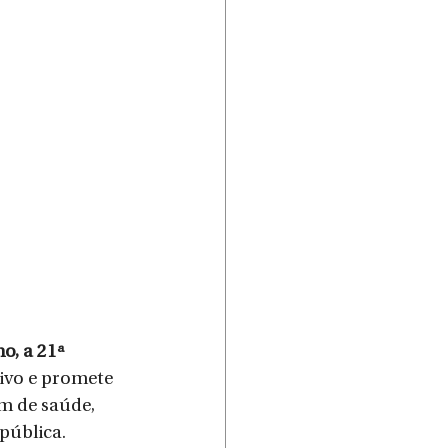
o, a 21ª 
tivo e promete 
m de saúde, 
pública.