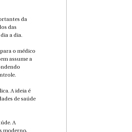
rtantes da 
os das 
ia a dia.
 para o médico 
quem assume a 
pondendo 
ntrole.
ca. A ideia é 
dades de saúde 
úde. A 
is moderno, 