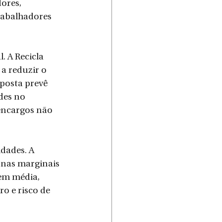
ores, 
rabalhadores 
 A Recicla 
a reduzir o 
posta prevê 
des no 
encargos não 
dades. A 
 nas marginais 
em média, 
o e risco de 