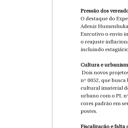
Pressão dos vereador
O destaque do Exped
Adeniz Humenhuka. 
Executivo o envio im
o reajuste inflacion
incluindo estagiário
Cultura e urbanis
 Dois novos projetos de lei prometem dar o que falar. Fernando Pivovar protocolou o PL 
nº 0052, que busca 
cultural imaterial 
urbano com o PL nº 
cores padrão em seu
postes.
Fiscalização e falta