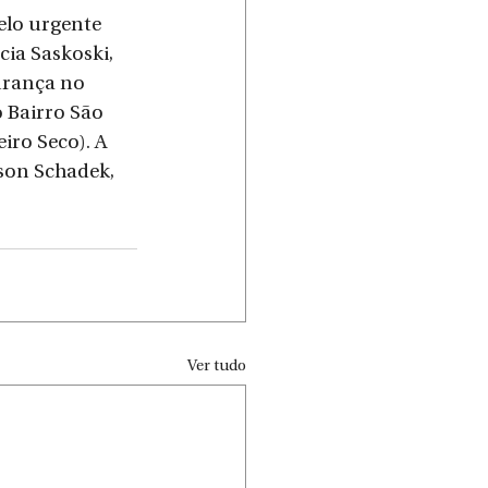
elo urgente 
ia Saskoski, 
urança no 
 Bairro São 
ro Seco). A 
son Schadek, 
Ver tudo