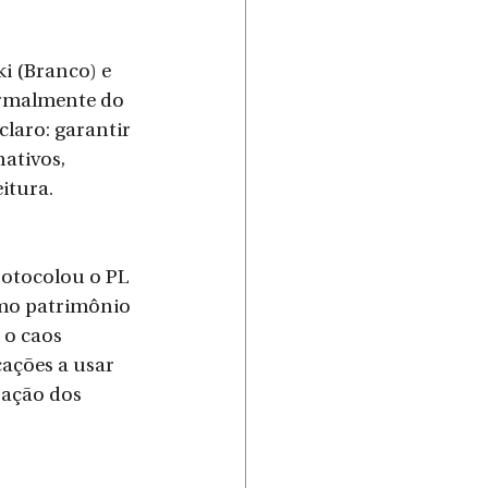
i (Branco) e 
ormalmente do 
laro: garantir 
ativos, 
itura.
omo patrimônio 
 o caos 
ações a usar 
zação dos 