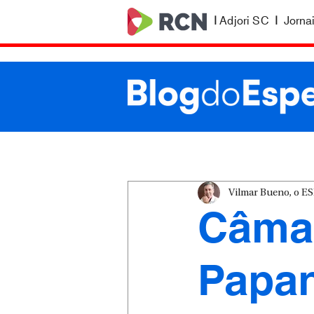
|
Adjori SC
|
Jorna
Vilmar Bueno, o 
Câmar
Papa