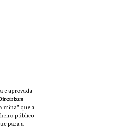
a e aprovada. 
iretrizes 
a mina" que a 
heiro público 
ue para a 