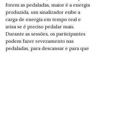
forem as pedaladas, maior é a energia 
produzida, um sinalizador exibe a 
carga de energia em tempo real e 
avisa se é preciso pedalar mais. 
Durante as sessões, os participantes 
podem fazer revezamento nas 
pedaladas, para descansar e para que 
todos possam vivenciar a experiência.
O BikeCine em Penha é viabilizado 
por meio da Lei Rouanet, incentivo a 
projetos culturais, com patrocínio da 
Águas de Penha e Instituto Aegea, 
apoio da Prefeitura de Penha, 
Secretaria de Turismo e Amazon, 
realização BikeCine, Ministério da 
Cultura e Governo Federal.