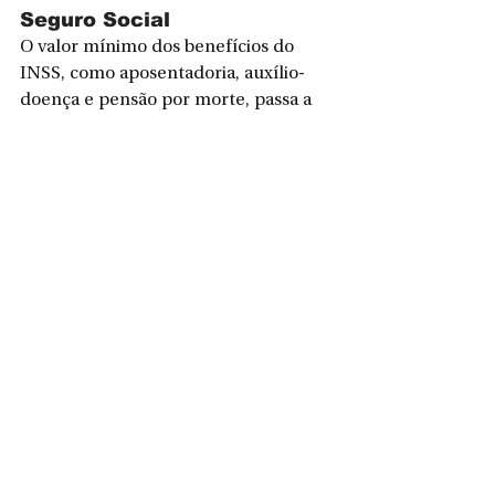
Seguro Social
O valor mínimo dos benefícios do 
INSS, como aposentadoria, auxílio-
doença e pensão por morte, passa a 
ser de R$ 1.621,00, o mesmo valor do 
salário mínimo nacional.
Esse piso também se aplica às 
aposentadorias dos aeronautas, ao 
BPC/Loas
 (
Benefício de Prestação 
Continuada
) — destinado a idosos e 
pessoas com deficiência em situação 
de extrema pobreza — e à renda 
mensal vitalícia.
O BPC/Loas mantém valor igual ao 
salário mínimo vigente
.
Com a nova tabela do INSS, milhões 