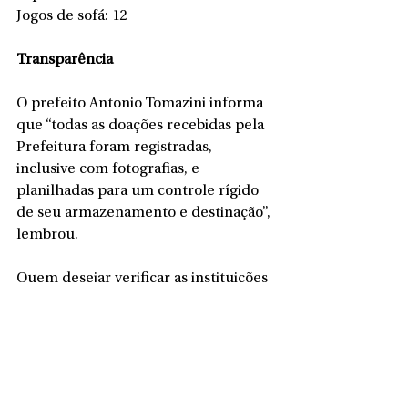
Jogos de sofá: 12
Transparência
O prefeito Antonio Tomazini informa 
que “todas as doações recebidas pela 
Prefeitura foram registradas, 
inclusive com fotografias, e 
planilhadas para um controle rígido 
de seu armazenamento e destinação”, 
lembrou. 
Quem desejar verificar as instituições 
e pessoas responsáveis, bem como os 
itens coletados e enviados para a 
cidade gaúcha de forma mais 
detalhada, poderá acessar a partir da 
próxima segunda-feira (17) o site 