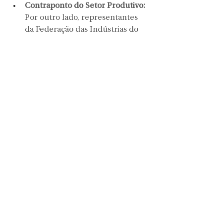
Contraponto do Setor Produtivo:
Por outro lado, representantes 
da Federação das Indústrias do 
Estado de Santa Catarina (Fiesc) 
apresentaram um 
posicionamento contrário ao fim 
imediato do modelo. O setor 
empresarial alerta para os 
impactos econômicos diretos e 
potenciais custos adicionais que a 
mudança drástica pode trazer 
para a competitividade das 
indústrias no estado.
A discussão em Florianópolis faz 
parte de uma série de seminários 
estaduais conduzidos pela comissão 
especial, que pretende colocar o 
texto final da PEC em votação em 
Brasília nos próximos dias.