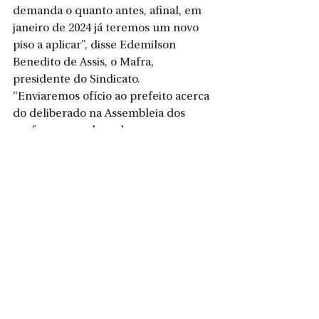
demanda o quanto antes, afinal, em 
janeiro de 2024 já teremos um novo 
piso a aplicar”, disse Edemilson 
Benedito de Assis, o Mafra, 
presidente do Sindicato.
“Enviaremos ofício ao prefeito acerca 
do deliberado na Assembleia dos 
professores, cobrando o 
cumprimento da Lei Federal”, 
finalizou Mafra.
Ver tudo
Posts recentes