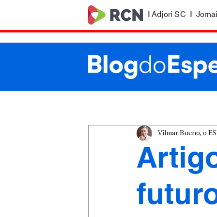
|
Adjori SC
|
Jorna
Vilmar Bueno, o 
Artig
futur