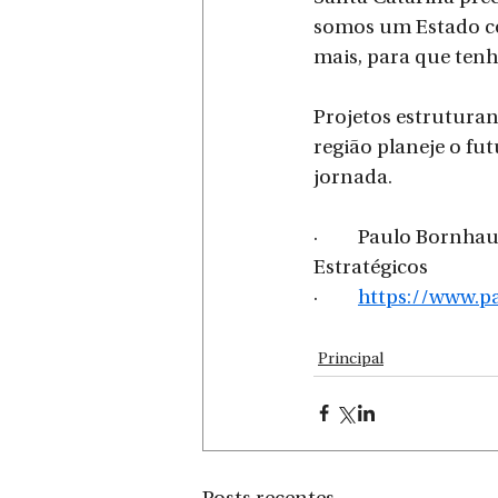
somos um Estado co
mais, para que tenh
Projetos estrutura
região planeje o fu
jornada.
·         Paulo Born
Estratégicos
·         
https://www.p
Principal