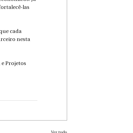
rtalecê-las 
que cada 
rceiro nesta 
 e Projetos 
Ver tudo