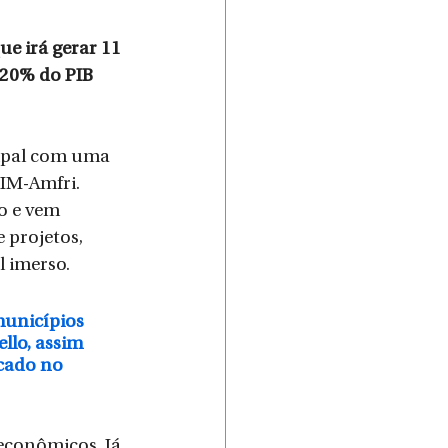
e irá gerar 11 
 20% do PIB 
cipal com uma 
CIM-Amfri.
 e vem 
 projetos, 
l imerso.
unicípios 
llo, assim 
cado no 
 econômicos. Já 