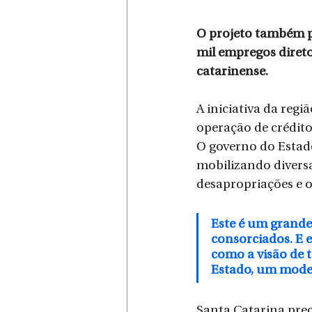
O projeto também p
mil empregos direto
catarinense.
A iniciativa da reg
operação de crédit
O governo do Estad
mobilizando diversas
desapropriações e o
Este é um grande
consorciados. E e
como a visão de 
Estado, um model
Santa Catarina preci