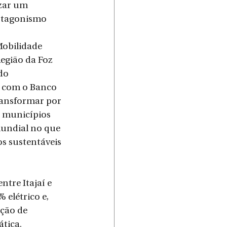
izar um 
otagonismo 
obilidade 
egião da Foz 
do 
 com o Banco 
ransformar por 
1 municípios 
undial no que 
s sustentáveis 
tre Itajaí e 
elétrico e, 
ção de 
ática.