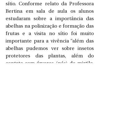
sítio. Conforme relato da Professora 
Bertina em sala de aula os alunos 
estudaram sobre a importância das 
abelhas na polinização e formação das 
frutas e a visita no sítio foi muito 
importante para a vivência “além das 
abelhas pudemos ver sobre insetos 
protetores das plantas, além do 
contato com árvores (pés) de mirtilo, 
uva, amora, ipê e muitas outras” 
finalizou.
A atividade reuniu cerca de 80 alunos 
entre manhã e tarde, acompanharam 
as visitas também da EMEB. Bela Vista 
a professora Oriane e a coordenadora 
Lindamir, e da EMEB. Maria José a 
professora Suelen e a coordenadora 
Josiane.