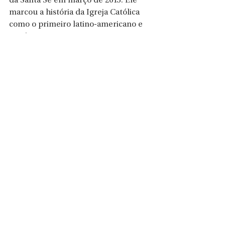
da Santa Sé em março de 2013. Ele 
marcou a história da Igreja Católica 
como o primeiro latino-americano e 
jesuíta a ocupar o cargo.
Ver tudo
Posts recentes