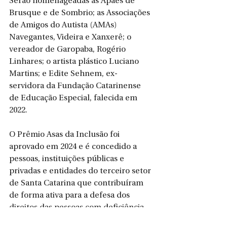
Serão homenageadas as Apaes de 
Brusque e de Sombrio; as Associações 
de Amigos do Autista (AMAs) 
Navegantes, Videira e Xanxerê; o 
vereador de Garopaba, Rogério 
Linhares; o artista plástico Luciano 
Martins; e Edite Sehnem, ex-
servidora da Fundação Catarinense 
de Educação Especial, falecida em 
2022.
O Prêmio Asas da Inclusão foi 
aprovado em 2024 e é concedido a 
pessoas, instituições públicas e 
privadas e entidades do terceiro setor 
de Santa Catarina que contribuíram 
de forma ativa para a defesa dos 
direitos das pessoas com deficiência. 
A premiação ocorrerá a cada dois 