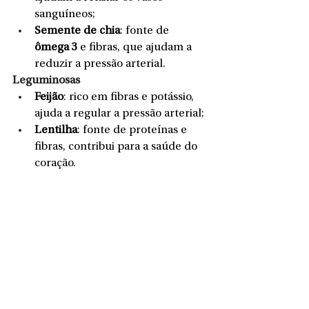
sanguíneos;
Semente de chia
: fonte de
ômega 3 
e fibras, que ajudam a 
reduzir a pressão arterial.
Leguminosas
Feijão
: rico em fibras e potássio, 
ajuda a regular a pressão arterial;
Lentilha
: fonte de proteínas e 
fibras, contribui para a saúde do 
coração.
Outros alimentos
Azeite de oliva
: rico em gorduras 
monoinsaturadas, que ajudam a 
reduzir a pressão arterial;
Alho
: contém compostos que 
ajudam a relaxar os vasos 
sanguíneos.
Dicas adicionais