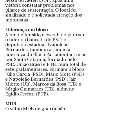
nesta terça-feira (14), após uma 
vistoria constatar problemas nos 
pilares de sustentação. O local foi 
sinalizado e é solicitada atenção dos 
motoristas.
Liderança em bloco
Além de ter sido o escolhido para ser 
o líder da bancada do PSD, o 
deputado estadual, Napoleão 
Bernardes, também assumiu a 
liderança do Bloco Parlamentar União 
por Santa Catarina, formado pelo 
PSD, União Brasil e PTB, num total de 
sete parlamentares. Formam o bloco 
Júlio Garcia (PSD), Mário Mota (PSD) 
e Napoleão Bernardes (PSD); Jair 
Miotto (UB), Marcos da Rosa (UB) e 
Sérgio Guimaraes (UB), além de 
Egídio Ferrari (PTB).
MDB 
O velho MDB de guerra não 
aguentou ficar fora do governo de 
Jorginho Mello – PL. Depois do 
famoso almoço da bancada estadual, 
ficou definido que o partido vai aderir 